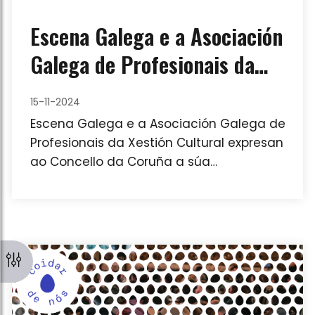
Escena Galega e a Asociación
Galega de Profesionais da
Xestión Cultural expresan ao
15-11-2024
Concello da Coruña a súa
Escena Galega e a Asociación Galega de
preocupación pola selección
Profesionais da Xestión Cultural expresan
ao Concello da Coruña a súa
de dirección no Centro Ágora
preocupación pola selección de
e Fórum Metropolitano
dirección no Centro Ágora e Fórum
Metropolitano