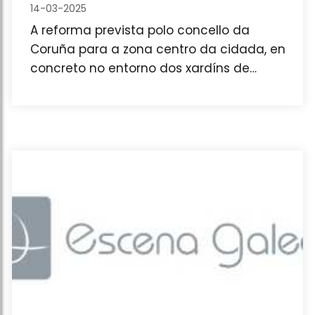
14-03-2025
CORUÑA - UBICACIÓN
A reforma prevista polo concello da
PREVISTA PARADA BUSES
Coruña para a zona centro da cidada, en
concreto no entorno dos xardíns de
METROPOLITANOS
Méndez Núñez e a rúa Entrexardíns,
implica un cambio de ubicación da gran
parada dos autobueses que dan servizo
á área metropolitana da Coruña.