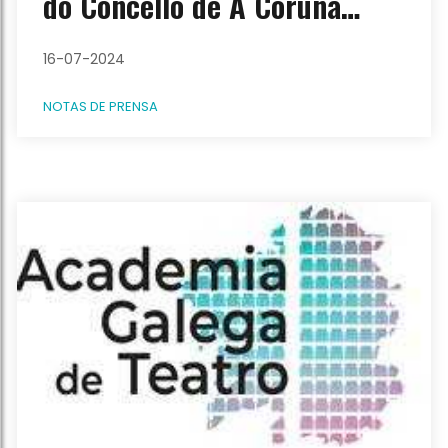
do Concello de A Coruña
actuacións urxentes para un
16-07-2024
cambio inmediato na xestión
NOTAS DE PRENSA
da cultura local