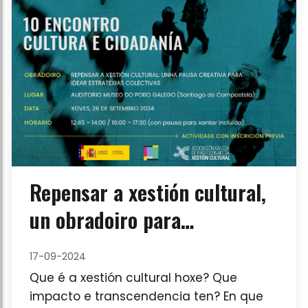
xestión cultural e administracións
públicas”. Podes inscribirte de maneira
gratuíta en todos eles ou naqueles que
máis che interesen NESTE FORMULARIO
Este é o programa do primeiro encontro,
que será presencial: ENCONTRO 1. Xoves
17/10/24 | 10h-13h
Repensar a xestión cultural,
un obradoiro para
profesionais no marco do 10º
17-09-2024
Encontro Cultura y
Que é a xestión cultural hoxe? Que
Ciudadanía
impacto e transcendencia ten? En que