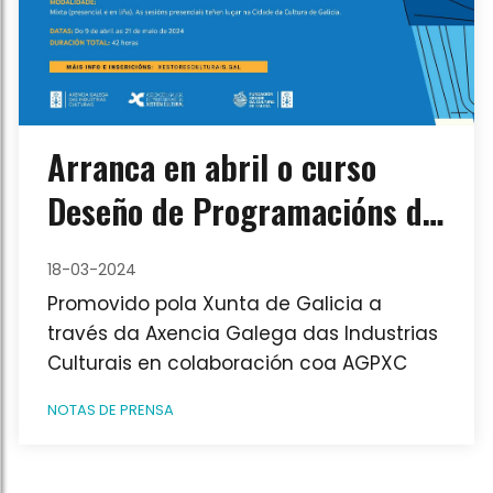
Arranca en abril o curso
Deseño de Programacións de
Artes Escénicas en Galicia
18-03-2024
Promovido pola Xunta de Galicia a
través da Axencia Galega das Industrias
Culturais en colaboración coa AGPXC
NOTAS DE PRENSA