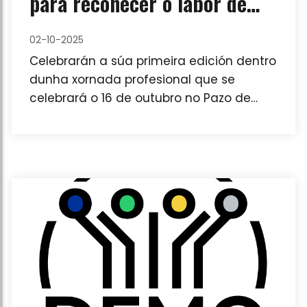
para recoñecer o labor de
profesionais da xestión
02-10-2025
cultural galega
Celebrarán a súa primeira edición dentro
dunha xornada profesional que se
celebrará o 16 de outubro no Pazo de
Mariñán.