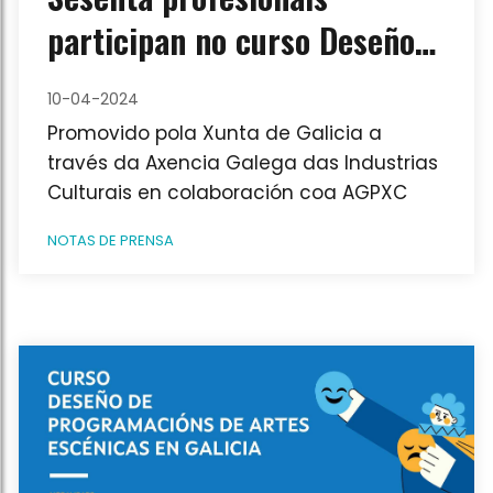
participan no curso Deseño
de Programacións de Artes
10-04-2024
Escénicas
Promovido pola Xunta de Galicia a
través da Axencia Galega das Industrias
Culturais en colaboración coa AGPXC
NOTAS DE PRENSA