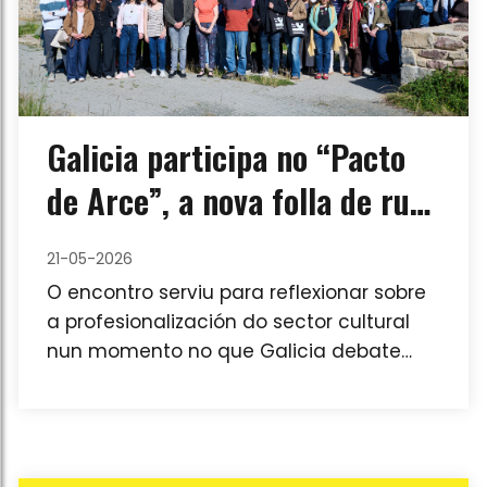
Galicia participa no “Pacto
de Arce”, a nova folla de ruta
estatal da xestión cultural da
21-05-2026
man da AGPXC
O encontro serviu para reflexionar sobre
a profesionalización do sector cultural
nun momento no que Galicia debate
tamén os procesos de selección e os
modelos de dirección de espazos de
referencia como o CGAC