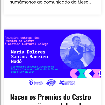
sumámonos ao comunicado da Mesa
Sectorial da Arte Contemporánea e ás
reivindicacións formuladas por
institucións académicas e entidades
representativas do sector en relación co
procedemento de renovación da
dirección do CGAC
Nacen os Premios do Castro