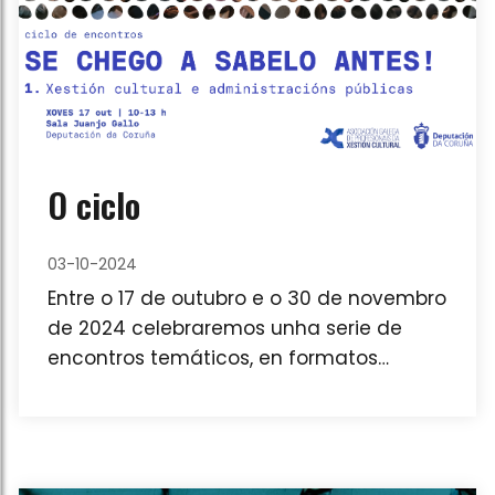
O ciclo
03-10-2024
Entre o 17 de outubro e o 30 de novembro
de 2024 celebraremos unha serie de
encontros temáticos, en formatos
presenciais e online baixo o título Se
chego a sabelo antes!.Enmarcados no
proxecto Coidar de Nós, arrancan o xoves
17 na Deputación da Coruña co eixo