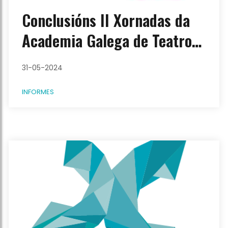
Conclusións II Xornadas da
Academia Galega de Teatro
no Pazo de Mariñán
31-05-2024
INFORMES