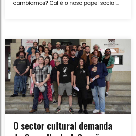
cambiamos? Cal é o noso papel social
como profesionais e que necesitamos
para poder exercelo con
responsabilidade? O próximo 26 de
setembro a Asociación Galega de
Profesionais da Xestión Cultural (AGPXC)
convida ás súas socias, e, en xeral, ao
conxunto de profesionais da xestión
cultural en Galicia a tomarse unha
pausa creativa e participar no taller que
terá lugar no Auditorio do Museo do Pobo
Galego. Esta iniciativa forma parte do
Enc
O sector cultural demanda